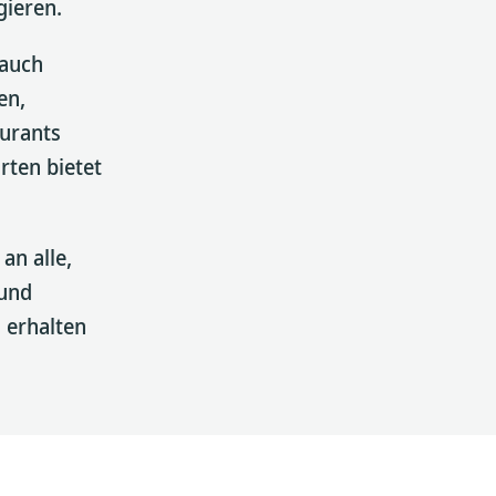
gieren.
 auch
en,
aurants
rten bietet
an alle,
 und
n
erhalten