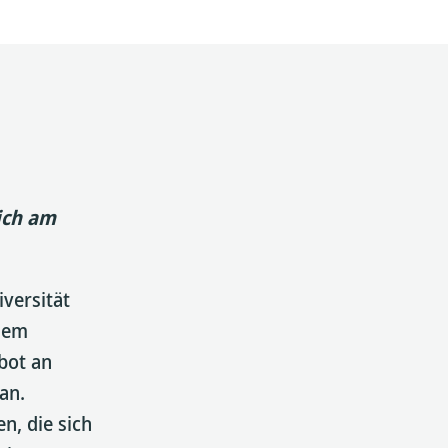
ich am
iversität
inem
bot an
an.
n, die sich